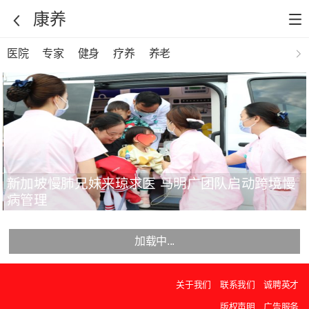
康养
医院
专家
健身
疗养
养老
新加坡慢肺兄妹来琼求医 马明广团队启动跨境慢
病管理
加载中...
关于我们
联系我们
诚聘英才
版权声明
广告服务