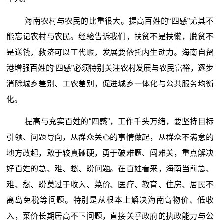
海南农村与农民的比重很大。提高百姓的“四感”尤其不
能忘记农村与农民。经验告诉我们，扶贫不是扶懒，脱贫不
是送钱，救济可以工代赈，发展要依托内生动力。海南自贸
港增强百姓的“四感”必须特别关注农村发展与农民富裕，逐步
消除城乡差别、工农差别，促进城乡一体化与公共服务均衡
化。
提高与充实百姓的“四感”，工作千头万绪，要坚持目标
引领、问题导向，从群众关心的事情做起，从群众不满意的
地方改起，敢于较真碰硬，勇于破难题、闯难关，重点解决
好百姓的急、难、愁、盼问题。在百姓看来，海南当前急、
难、愁、盼莫过于收入、菜价、医疗、教育、住房、居民不
离岛免税等问题。特别是从根本上解决海南高物价、低收
入，菜价长期居高不下问题，直接关乎政府的执政能力与公