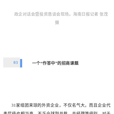
政企对话会暨投资恳谈会现场。海南日报记者 张茂
摄
03
一个“作答中”的招商课题
31家组团来琼的外资企业，不仅名气大，而且企业代
表层级也相当高，不乏全球副总裁、总经理等级别，对于