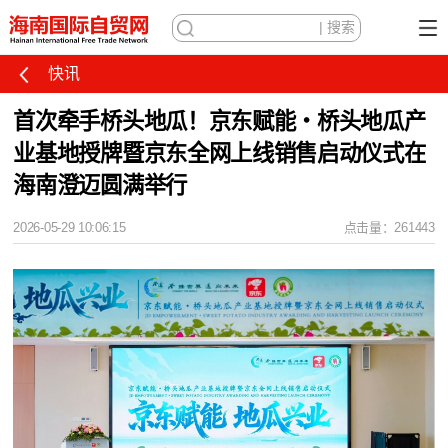
快讯
首次牵手桥头地瓜！京东赋能・桥头地瓜产
业基地授牌暨京东全网上线销售启动仪式在
海南澄迈圆满举行
2026-05-29 10:06:15
点击量：261443