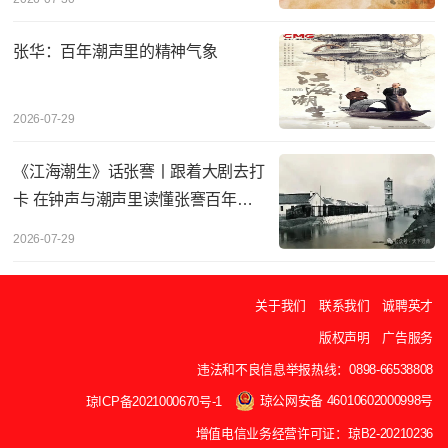
张华：百年潮声里的精神气象
2026-07-29
《江海潮生》话张謇丨‌跟着大剧去打
卡 在钟声与潮声里读懂张謇百年实
业
2026-07-29
关于我们
联系我们
诚聘英才
版权声明
广告服务
违法和不良信息举报热线：0898-66538808
琼公网安备 46010602000998号
琼ICP备2021000670号-1
增值电信业务经营许可证：琼B2-20210236