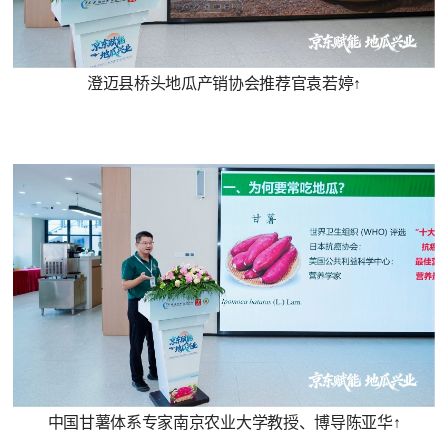
澄迈县桥头地瓜产销协会推荐官袁若婷↑
中国甘薯体系专家南京农业大学教授、博导陈亚华↑