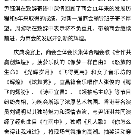
尹钰淇在致辞寄语中深情回顾了商会11年来的发展历
程和5年来取得的成绩，对新一届商会领导班子寄予厚
望。周黎明在致辞中表示将不负重托，带领商会继续
前进，为商会的发展开创新的辉煌。
庆典晚宴上，商会全体会长集体合唱会歌《合作共
赢创辉煌》。菠萝乐队的《像梦一样自由》《怒放的
生命》《光辉岁月》《飞得更高》和女子音乐坊的
《辉煌》《炫舞秀》，宜昌籍音乐唱作人张俊的《腾
飞的翅膀》、《诗画宜昌》、《领袖毛主席》等节目
纷纷亮相，为晚会增添了浓厚艺术氛围。香港著名演
员刘锡明以其独特魅力和深情表演，与尹钰淇共同演
绎了经典曲目《在雨中》，独唱《凡人歌》《你怎么
舍得让我难过》，将现场气氛推向高潮。抽奖活动穿