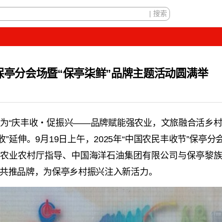
保亭分会场暨“保亭柒鲜”品牌主题活动圆满举
题为“庆丰收・促振兴——品牌赋能强农业，文旅融合活乡村
收”延伸。9月19日上午，2025年“中国农民丰收节”保
省农业农村厅指导、中国海洋石油集团有限公司与保亭黎族
共推品牌，为保亭乡村振兴注入新活力。