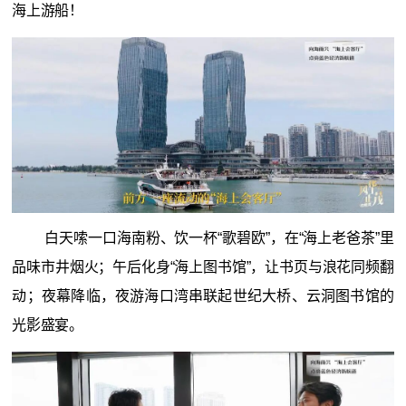
海上游船！
白天嗦一口海南粉、饮一杯“歌碧欧”，在“海上老爸茶”里
品味市井烟火；午后化身“海上图书馆”，让书页与浪花同频翻
动；夜幕降临，夜游海口湾串联起世纪大桥、云洞图书馆的
光影盛宴。