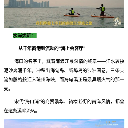
水岸焕新：
从千年商港到流动的“海上会客厅”
海口的名字里，藏着南渡江最深情的终章——江水裹挟
泥沙奔涌千年，冲积出海甸岛、新埠岛的沙洲画卷，三条支
流如脉络般汇入琼州海峡，而海甸溪正是最具烟火气的那一
支。
宋代“海口浦”的商贸繁华、骑楼老街的南洋风情，都曾
在这条溪畔流转。