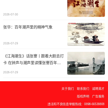
2026-07-30
张华：百年潮声里的精神气象
2026-07-29
《江海潮生》话张謇丨‌跟着大剧去打
卡 在钟声与潮声里读懂张謇百年实
业
2026-07-29
关于我们
联系我们
诚聘英才
版权声明
广告服务
违法和不良信息举报热线：0898-66538808