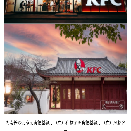
湖南长沙万家丽肯德基餐厅（左）和橘子洲肯德基餐厅（右）风格各