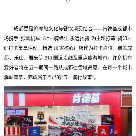
异
成都更是将摩旅文化与餐饮消费结合
——
肯德基成都市
场携手
“张雪机车”以“一骑绝尘 永远驰骋”为主题打造“骑印31
8"打卡集章活动
，
精选
10 家核心门店作为打卡点位，覆盖成
都、乐山、雅安等 318 国道沿线及重点旅游城市
。
许多机车
爱好者
将在五一期间
一路从成都往雪域高原，在每一个城市
驿站盖章，完成属于自己的
“五一骑行故事”。