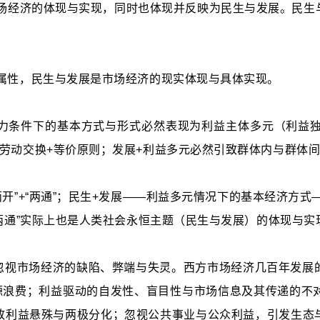
是市场经济的体现与实现，同时也体现并反映为民生与发展。民
本属性，民生与发展是市场经济的现实体现与具体实现。
力条件下的基本方式与形式必然表现为利益主体多元（利益
劳动交换+等价原则；发展+利益多元必然引致群体内与群体
开”+“两通”；民生+发展——利益多元情况下的基本经济方式—
“两通”实际上也是人类社会永恒主题（民生与发展）的体现与实
忽视市场经济的缺陷、弊端与失灵。西方市场经济几百年发展
资源浪费；利益驱动的自发性、盲目性与市场信息及其传递的不
致利益悬殊与两极分化；忽视公共事业与公众利益，引发生态