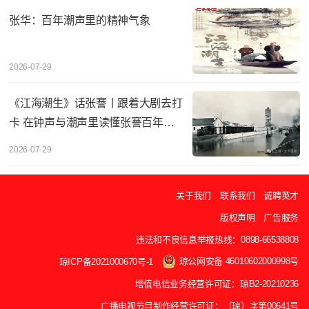
张华：百年潮声里的精神气象
2026-07-29
《江海潮生》话张謇丨‌跟着大剧去打
卡 在钟声与潮声里读懂张謇百年实
业
2026-07-29
关于我们
联系我们
诚聘英才
版权声明
广告服务
违法和不良信息举报热线：0898-66538808
琼公网安备 46010602000998号
琼ICP备2021000670号-1
增值电信业务经营许可证：琼B2-20210236
广播电视节目制作经营许可证：（琼）字第00641号