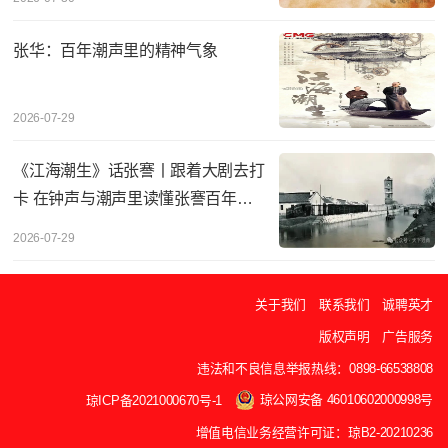
张华：百年潮声里的精神气象
2026-07-29
《江海潮生》话张謇丨‌跟着大剧去打
卡 在钟声与潮声里读懂张謇百年实
业
2026-07-29
关于我们
联系我们
诚聘英才
版权声明
广告服务
违法和不良信息举报热线：0898-66538808
琼公网安备 46010602000998号
琼ICP备2021000670号-1
增值电信业务经营许可证：琼B2-20210236