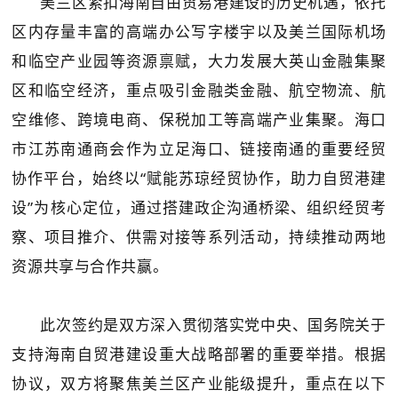
美兰区
紧扣海南自由贸易港建设的历史机遇，依托
区内存量丰富的高
端办公写字楼宇以及
美兰国际机场
和临空产业园
等资源禀赋
，大力发展
大英山金融集聚
区和
临空经济，重点吸引
金融类金融、
航空物流、航
空维修、跨境电商、保税加工等高端产业集聚
。
海口
市江苏南通商会作为立足海口、链接南通的重要经贸
协作平台，始终以
“
赋能苏琼经贸协作
，
助力自贸港建
设
”为核心定位，通过搭建政企沟通桥梁、组织经贸考
察、项目推介、供需对接等系列活动，持续推动两地
资源共享与合作共赢。
此次签约是双方深入贯彻落实
党中央、国务院关于
支持海南自贸港建设重大战略部署的重要举措。根据
协议
，双方将聚焦美兰区产业能级提升，重点在以下